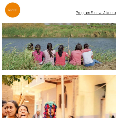
Sari
la
Program Festival
Ateliere
conținut