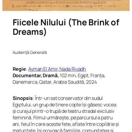
Fiicele Nilului (The Brink of
Dreams)
Audiență Generală
Regie
:
Ayman El Amir,
Nada Riyadh
Documentar, Dramă,
102 min, Egipt, Franța,
Danemarca, Qatar, Arabia Saudită, 2024
Sinopsis
: Într-un sat conservator din sudul
Egiptului, un grup de tinere copte își găsesc vocea
și curajul printr-o trupă de teatru stradal exclusiv
feminină. Filmul urmărește, pe parcursul a patru
ani, felul în care aceste fete, aflate între copilărie și
maturitate, își provoacă familiile, comunitatea și