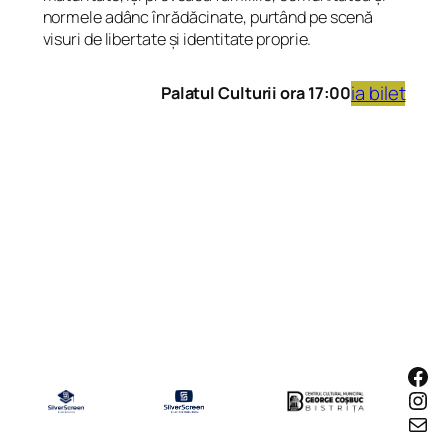
normele adânc înrădăcinate, purtând pe scenă
visuri de libertate și identitate proprie.
ia bilet
Palatul Culturii ora 17:00
Fac
Ins
Mail