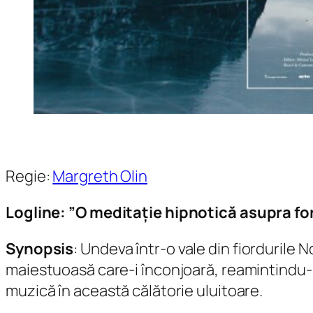
Regie:
Margreth Olin
Logline:
”O meditație hipnotică asupra forț
Synopsis
: Undeva într-o vale din fiordurile 
maiestuoasă care-i înconjoară, reamintindu-
muzică în această călătorie uluitoare.